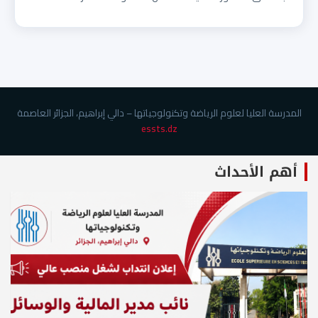
المدرسة العليا لعلوم الرياضة وتكنولوجياتها – دالي إبراهيم، الجزائر العاصمة
essts.dz
أهم الأحداث