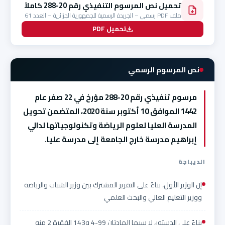
تحميل نص المرسوم التنفيذي رقم 20-288 كاملاً
ملف PDF رسمي – الجريدة الرسمية للجمهورية الجزائرية – العدد 61
تحميل PDF
نص المرسوم الرسمي
مرسوم تنفيذي رقم 20-288 مؤرخ في 22 صفر عام
1442 الموافق 10 أكتوبر سنة 2020، المتضمن تحويل
المدرسة العليا لعلوم الرياضة وتكنولوجياتها لدالي
إبراهيم مدرسة خارج الجامعة إلى مدرسة عليا.
الديباجة
إن الوزير الأول، بناءً على التقرير المشترك بين وزير الشباب والرياضة
ووزير التعليم العالي والبحث العلمي
بناءً على الدستور، لا سيما المادتان 99-4 و143 الفقرة 2 منه