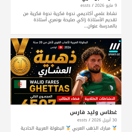
9 مايو 2026
essts
نشاط علمي أكاديمي ندوة فكرية ندوة فكرية من
تقديم الأستاذة زاكي صليحة بونمري أستاذة
بالمدرسة عنوان…
النشاطات الطلابية
فضاء الطالب
غطاس وليد فارس
30 أبريل 2026
essts
مبارك الذهب العربي
البطولة العربية الحادية