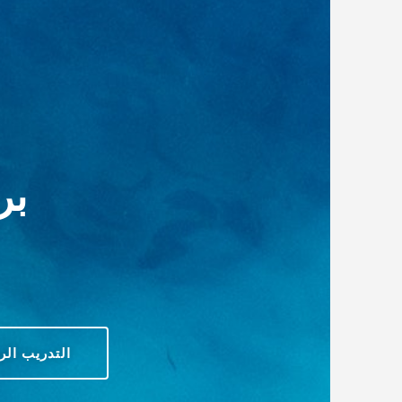
بر
التدريب ال