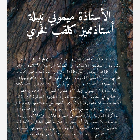
الأستاذة ميموني نبيلة
أستاذمميز كلقب فخري
بمناسبة صدور ملحق القرار رقم 022 المؤرخ في 11 مارس
2025، والمتضمن الإعلان عن القائمة الرسمية للأساتذة المحالين
على التقاعد المؤهلين للإستفادة من درلاجة أستاذمميز كلقب
فخري، يسرّ **مدير المدرسة العليا لعلوم الرياضة وتكنولوجياتها،
السيد خلاف محمد**، أن يتقدم بأسمى آيات التهاني والتبريكات
للأستاذة **ميموني نبيلة**، تقديرًا لمسيرتها الحافلة بالعطاء
والتفاني في خدمة العلم والمعرفة. إن الجهود الجبارة التي بذلتها
الأستاذة طيلة مشوارها الأكاديمي تشهد على إخلاصها وتفانيها في
بناء الأجيال وترسيخ قيم العلم والتميز، وهو ما سيظل محفورًا في
ذاكرة المدرسة وأثرًا طيبًا في مسيرة طلابها وزملائها. وبهذه
المناسبة، لا يسعنا إلا أن نعبر لها عن خالص الشكر والامتنان،
متمنين لها دوام الصحة والعافية والتوفيق في مسيرتها المقبلة.
**دمتم قدوة في العطاء، وسندًا للعلم والمعرفة.