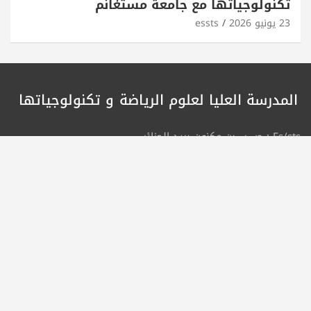
تكنولوجياتها مع جامعة مستغانم
23 يونيو 2026
essts
المدرسة العليا لعلوم الرياضة
و تكنولوجياتها
Es/sts : ص ب بن عكنون بريد الجزائر .