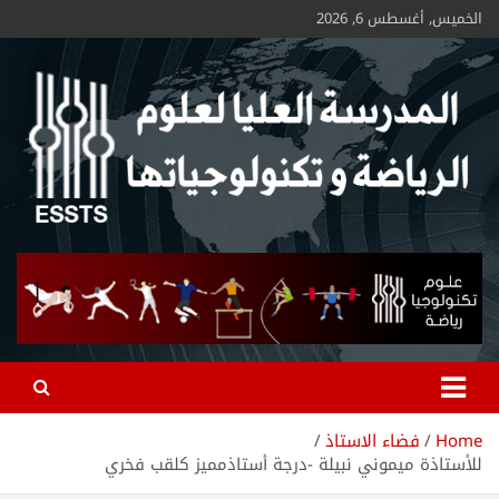
الخميس, أغسطس 6, 2026
ESSTS
Home
فضاء الاستاذ
للأستاذة ميموني نبيلة -درجة أستاذمميز كلقب فخري