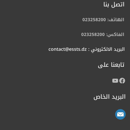
اتصل بنا
الهاتف: 023258200
الفاكس: 023258200
البريد الالكتروني : contact@essts.dz
تابعنا على
البريد الخاص