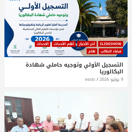
SLIDESHOW
أخر الأخبار
أهم الأحداث
الاحداث
فضاء الطالب
هام
التسجيل الأولي وتوجيه حاملي شهادة
البكالوريا
9 يوليو 2026
essts