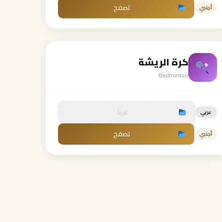
تصفح
أجنبي
كرة الريشة
Badminton
قريباً
عربي
تصفح
أجنبي