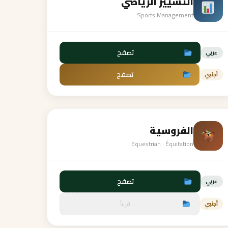
التسيير الرياضي
Sports Management
تصفح
عربي
تصفح
أجنبي
الفروسية
Equestrian · Équitation
تصفح
عربي
قريباً
أجنبي