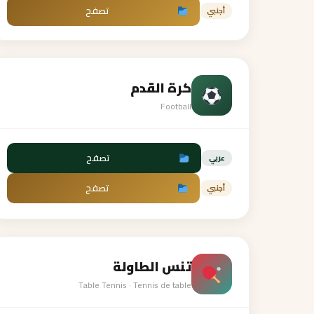
تصفح
أجنبي
كرة القدم
Football
تصفح
عربي
تصفح
أجنبي
تنس الطاولة
Table Tennis · Tennis de table