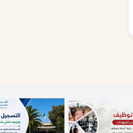
· · ·