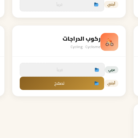
قريباً
أجنبي
ركوب الدراجات
Cycling · Cyclisme
قريباً
عربي
تصفح
أجنبي