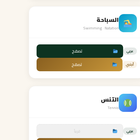
السباحة
Swimming · Natation
تصفح
عربي
تصفح
أجنبي
التنس
Tennis
قريباً
عربي