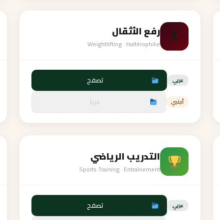
رفع الأثقال
🏋️
Weightlifting · Haltérophilie
تصفح
عربي
قريباً
أجنبي
التدريب الرياضي
Sports Training · Entraînement
تصفح
عربي