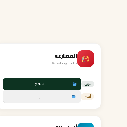
المصارعة
Wrestling · Lutte
تصفح
عربي
قريباً
أجنبي