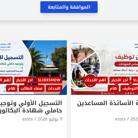
الموافقة والمتابعة
SL
أخر الأخبار
أهم الأحداث
SLIDESHOW
أخر الأخبار
أهم ال
التوظيف
هام
الاحداث
فضاء الطالب
هام
 الأساتذة المساعدين
التسجيل الأولي وتوجي
حاملي شهادة البكالوري
essts
9 يوليو 2026
essts