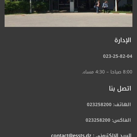
الإدارة
023-25-82-04
8:00 صباحا – 4:30 مساء.
اتصل بنا
الهاتف: 023258200
الفاكس: 023258200
البريد الالكتروني : contact@essts.dz