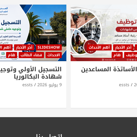
أخر الأخبار
أهم الأحداث
SLIDESHOW
أخر الأخبار
أهم ال
توظيف
هام
الاحداث
فضاء الطالب
هام
لأساتذة المساعدين
التسجيل الأولي وتوجي
شهادة البكالوريا
essts
9 يوليو 2026
essts