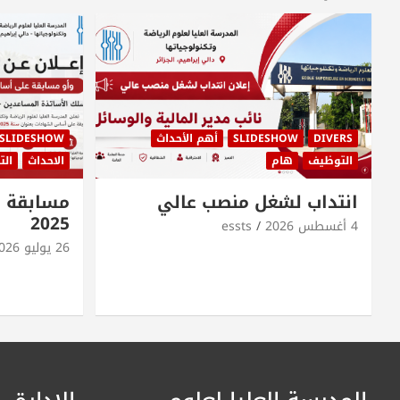
DIVERS
SLIDESHOW
أهم الأحداث
SLIDESHOW
التوظيف
هام
الاحداث
ال
انتداب لشغل منصب عالي
مسابقة ا
2025
4 أغسطس 2026
essts
26 يوليو 2026