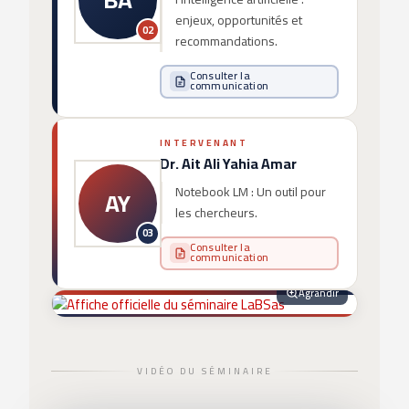
enjeux, opportunités et
02
recommandations.
Consulter la
communication
INTERVENANT
Dr. Ait Ali Yahia Amar
Notebook LM : Un outil pour
AY
les chercheurs.
03
Consulter la
communication
Agrandir
VIDÉO DU SÉMINAIRE