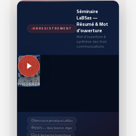
Séminaire
LaBSas —
Résumé & Mot
ENREGISTREMENT
d'ouverture
Mot d'ouverture &
synthèse des trois
communications
VISIONNER
Séminaire périodique LaBSas
ESSTS — Daly Ibrahim, Alger
IA & Recherche Scientifique