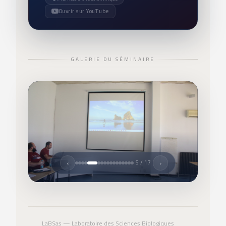
Ouvrir sur YouTube
GALERIE DU SÉMINAIRE
‹
›
5 / 17
LaBSas — Laboratoire des Sciences Biologiques