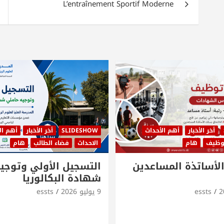
L’entraînement Sportif Moderne
أخر الأخبار
أهم الأحداث
SLIDESHOW
أخر الأخبار
أهم ال
توظيف
هام
الاحداث
فضاء الطالب
هام
لأساتذة المساعدين
التسجيل الأولي وتوجي
شهادة البكالوريا
essts
9 يوليو 2026
essts