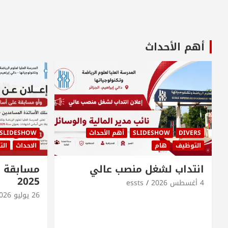
أهم الأحداث
DIVERS
SLIDESHOW
أهم الأحداث
SLIDESHOW
التوظيف
هام
الاحداث
ال
انتداب لشغل منصب عالي
مسابقة ا
2025
4 أغسطس 2026
essts
26 يوليو 2026